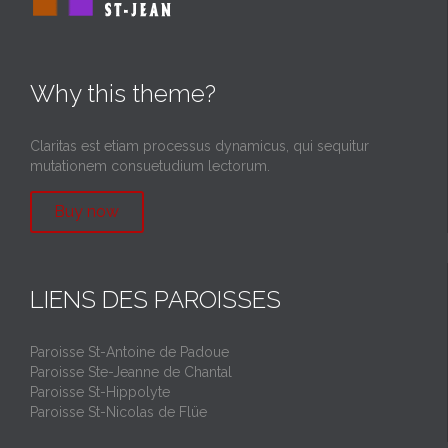
Why this theme?
Claritas est etiam processus dynamicus, qui sequitur
mutationem consuetudium lectorum.
Buy now
LIENS DES PAROISSES
Paroisse St-Antoine de Padoue
Paroisse Ste-Jeanne de Chantal
Paroisse St-Hippolyte
Paroisse St-Nicolas de Flüe