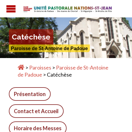

Catéchèse
Paroisse de St-Antoine de Padoue
>
Paroisses
>
Paroisse de St-Antoine
de Padoue
>
Catéchèse
Présentation
Contact et Accueil
Horaire des Messes