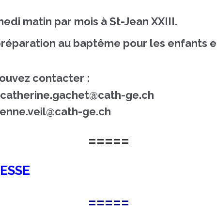
medi matin par mois à St-Jean XXIII.
réparation au baptême pour les enfants en
pouvez contacter :
catherine.gachet@cath-ge.ch
ienne.veil@cath-ge.ch
=====
MESSE
=====