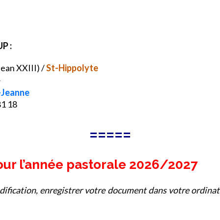
P :
Jean XXIII) /
St-Hippolyte
4
-Jeanne
81 18
=====
pour l’année pastorale 2026/2027
odification, enregistrer votre document dans votre ordinate