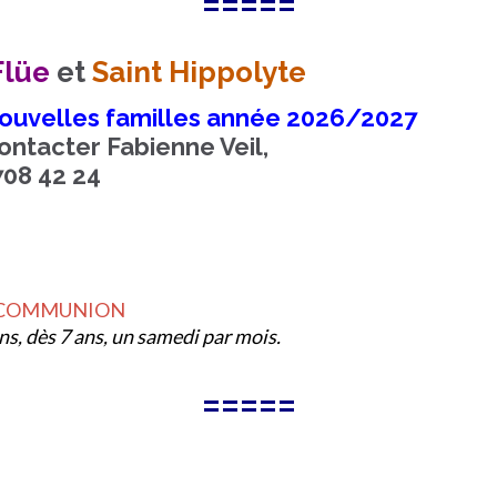
=====
Flüe
et
Saint Hippolyte
 nouvelles familles année 2026/2027
ontacter Fabienne Veil,
708 42 24
RE COMMUNION
s, dès 7 ans, un samedi par mois.
=====