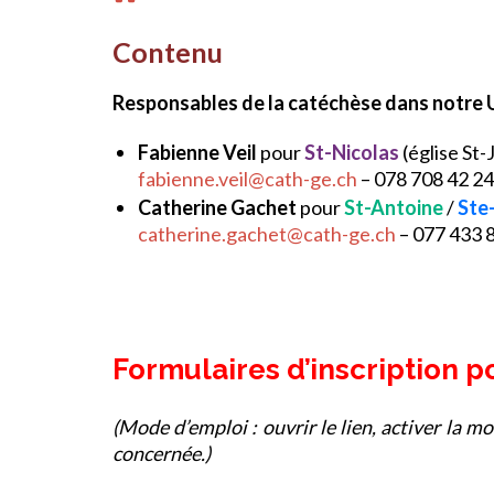
Contenu
Responsables de la catéchèse dans notre U
Fabienne Veil
pour
St-Nicolas
(église St-
fabienne.veil@cath-ge.ch
– 078 708 42 2
Catherine Gachet
pour
St-Antoine
/
Ste
catherine.gachet@cath-ge.ch
– 077 433 
Formulaires d’inscription 
(Mode d’emploi : ouvrir le lien, activer la m
concernée.)